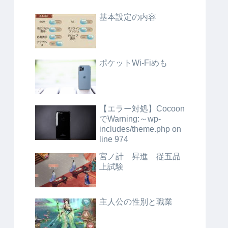
基本設定の内容
ポケットWi-Fiめも
【エラー対処】Cocoon
でWarning:～wp-
includes/theme.php on
line 974
宮ノ計 昇進 従五品
上試験
主人公の性別と職業