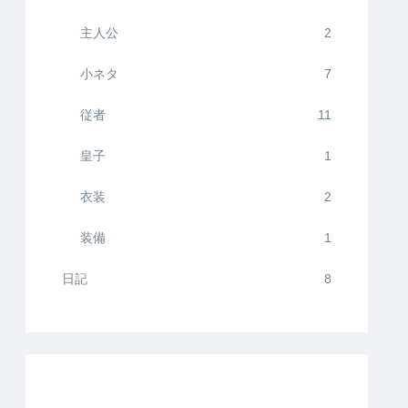
主人公
2
小ネタ
7
従者
11
皇子
1
衣装
2
装備
1
日記
8