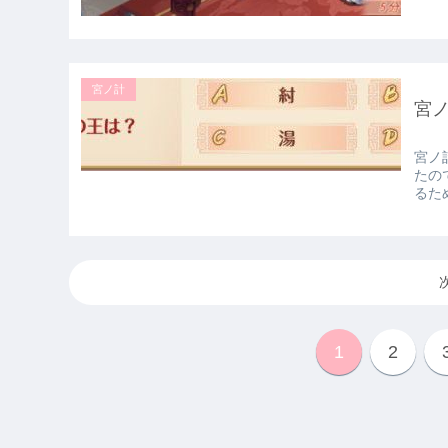
宮ノ計
宮
宮ノ
たの
るた
1
2