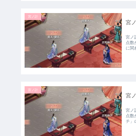
宮ノ計
宮
宮ノ
点数
に関わ
宮ノ計
宮
宮ノ
点数
チ」の