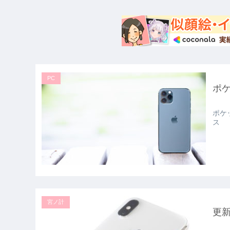
PC
ポケ
ポケッ
ス
宮ノ計
更