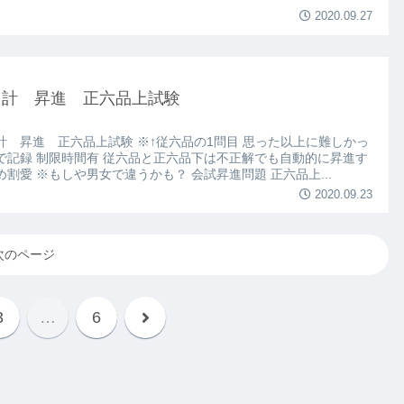
2020.09.27
ノ計 昇進 正六品上試験
計 昇進 正六品上試験 ※↑従六品の1問目 思った以上に難しかっ
で記録 制限時間有 従六品と正六品下は不正解でも自動的に昇進す
め割愛 ※もしや男女で違うかも？ 会試昇進問題 正六品上...
2020.09.23
次のページ
3
…
6