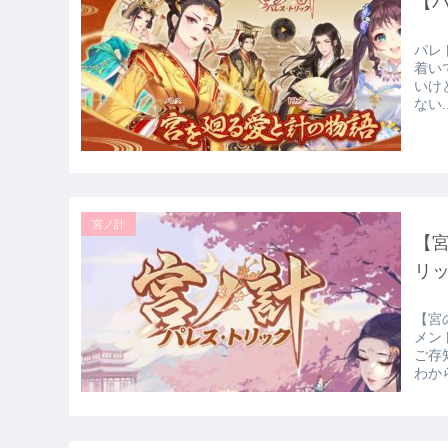
【パ
パレ
着い
いけ
ない..
宮ノ計
【
リ
【宮
メン
ご存
わから