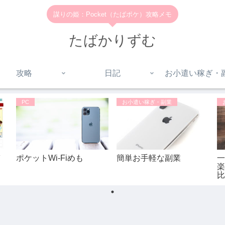
謀りの姫：Pocket（たばポケ）攻略メモ
たばかりずむ
攻略
日記
お小遣い稼ぎ・
PC
お小遣い稼ぎ・副業
ぎ
ポケットWi-Fiめも
簡単お手軽な副業