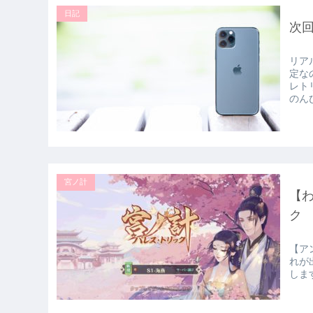
日記
次回
リア
定な
レト
のん
宮ノ計
【
ク
【ア
れが
しま