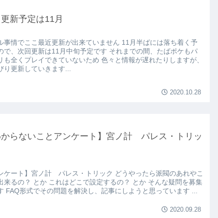
更新予定は11月
ル事情でここ最近更新が出来ていません 11月半ばには落ち着く予
ので、次回更新は11月中旬予定です それまでの間、たばポケもパ
リも全くプレイできていないため 色々と情報が遅れたりしますが、
びり更新していきます...
2020.10.28
わからないことアンケート】宮ノ計 パレス・トリッ
ンケート】宮ノ計 パレス・トリック どうやったら派閥のあれやこ
出来るの？ とか これはどこで設定するの？ とか そんな疑問を募集
す FAQ形式でその問題を解決し、記事にしようと思っています ...
2020.09.28