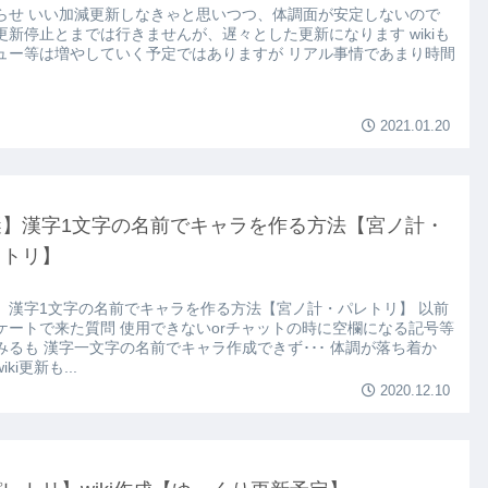
らせ いい加減更新しなきゃと思いつつ、体調面が安定しないので
更新停止とまでは行きませんが、遅々とした更新になります wikiも
ュー等は増やしていく予定ではありますが リアル事情であまり時間
2021.01.20
謎】漢字1文字の名前でキャラを作る方法【宮ノ計・
レトリ】
】漢字1文字の名前でキャラを作る方法【宮ノ計・パレトリ】 以前
ケートで来た質問 使用できないorチャットの時に空欄になる記号等
みるも 漢字一文字の名前でキャラ作成できず･･･ 体調が落ち着か
iki更新も...
2020.12.10