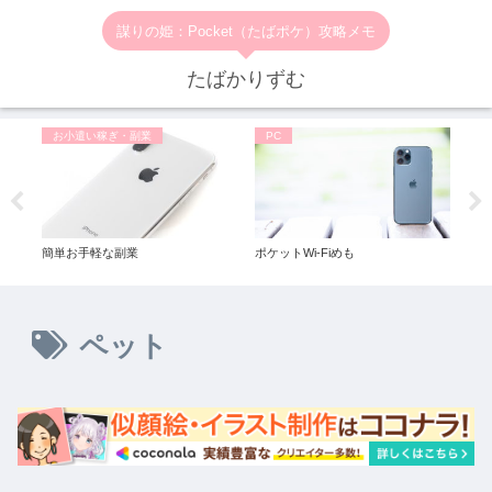
謀りの姫：Pocket（たばポケ）攻略メモ
たばかりずむ
お小遣い稼ぎ・副業
PC
お
バイ
簡単お手軽な副業
ポケットWi-Fiめも
1回
ペット