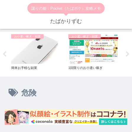
謀りの姫：Pocket（たばポケ）攻略メモ
たばかりずむ
お小遣い稼ぎ・副業
お小遣い稼ぎ・副業
お
簡単お手軽な副業
1回限りのお小遣い稼ぎ
一番
ル◆
危険