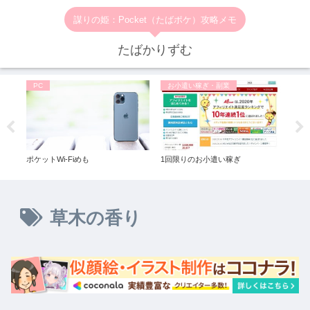
謀りの姫：Pocket（たばポケ）攻略メモ
たばかりずむ
PC
お小遣い稼ぎ・副業
お
ポケットWi-Fiめも
1回限りのお小遣い稼ぎ
一番
ル◆
草木の香り