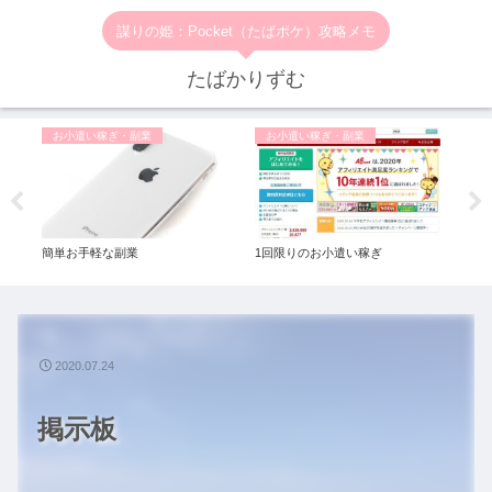
謀りの姫：Pocket（たばポケ）攻略メモ
たばかりずむ
お小遣い稼ぎ・副業
お小遣い稼ぎ・副業
お
簡単お手軽な副業
1回限りのお小遣い稼ぎ
一番
ル◆
2020.07.24
掲示板