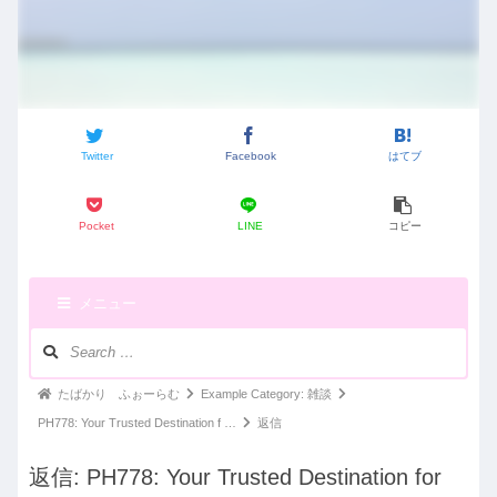
Twitter
Facebook
はてブ
Pocket
LINE
コピー
メニュー
ナ
ビ
ゲ
パ
たばかり ふぉーらむ
Example Category: 雑談
ー
ン
PH778: Your Trusted Destination f …
返信
シ
く
ョ
返信: PH778: Your Trusted Destination for
ン：
ず