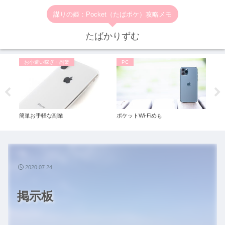
謀りの姫：Pocket（たばポケ）攻略メモ
たばかりずむ
お小遣い稼ぎ・副業
PC
お
簡単お手軽な副業
ポケットWi-Fiめも
一番
ル◆
2020.07.24
掲示板