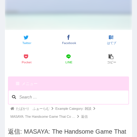
Twitter
Facebook
はてブ
Pocket
LINE
コピー
メニュー
ナ
ビ
ゲ
パ
たばかり ふぉーらむ
Example Category: 雑談
ー
ン
MASAYA: The Handsome Game That Co …
返信
シ
く
ョ
返信: MASAYA: The Handsome Game That
ン：
ず