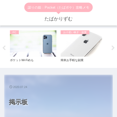
謀りの姫：Pocket（たばポケ）攻略メモ
たばかりずむ
PC
お小遣い稼ぎ・副業
お
ポケットWi-Fiめも
簡単お手軽な副業
一番
ル◆
2020.07.24
掲示板