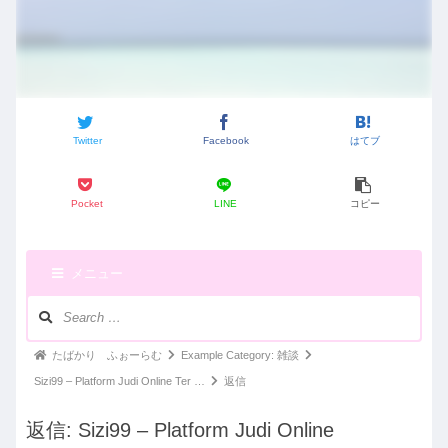
Twitter
Facebook
はてブ
Pocket
LINE
コピー
メニュー
ナ
ビ
ゲ
パ
たばかり ふぉーらむ
Example Category: 雑談
ー
ン
Sizi99 – Platform Judi Online Ter …
返信
シ
く
ョ
返信: Sizi99 – Platform Judi Online
ン：
ず