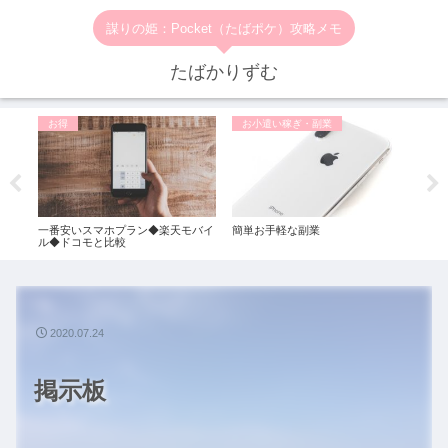
謀りの姫：Pocket（たばポケ）攻略メモ
たばかりずむ
お得
お小遣い稼ぎ・副業
P
一番安いスマホプラン◆楽天モバイ
簡単お手軽な副業
ポケ
ル◆ドコモと比較
2020.07.24
掲示板