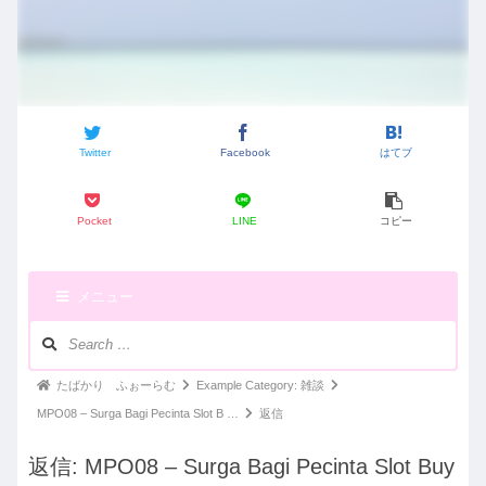
Twitter
Facebook
はてブ
Pocket
LINE
コピー
メニュー
ナ
ビ
ゲ
パ
たばかり ふぉーらむ
Example Category: 雑談
ー
ン
MPO08 – Surga Bagi Pecinta Slot B …
返信
シ
く
ョ
返信: MPO08 – Surga Bagi Pecinta Slot Buy
ン：
ず