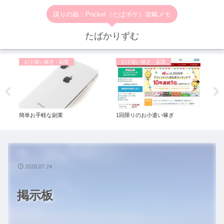
謀りの姫：Pocket（たばポケ）攻略メモ
たばかりずむ
お小遣い稼ぎ・副業
お小遣い稼ぎ・副業
P
バイ
簡単お手軽な副業
1回限りのお小遣い稼ぎ
ポケ
2020.07.24
掲示板