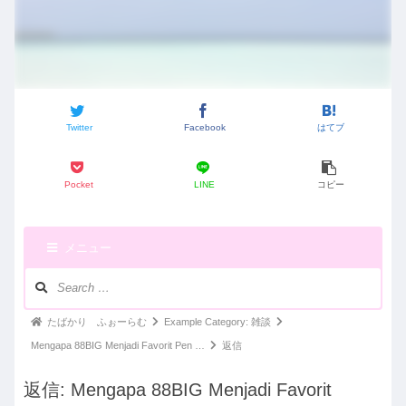
Twitter
Facebook
はてブ
Pocket
LINE
コピー
メニュー
ナ
ビ
ゲ
パ
たばかり ふぉーらむ
Example Category: 雑談
ー
ン
Mengapa 88BIG Menjadi Favorit Pen …
返信
シ
く
ョ
返信: Mengapa 88BIG Menjadi Favorit
ン：
ず