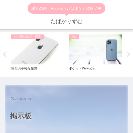
謀りの姫：Pocket（たばポケ）攻略メモ
たばかりずむ
お小遣い稼ぎ・副業
PC
お
バイ
簡単お手軽な副業
ポケットWi-Fiめも
1回
2020.07.24
掲示板