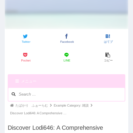
Twitter
Facebook
はてブ
Pocket
LINE
コピー
メニュー
ナ
ビ
ゲ
パ
たばかり ふぉーらむ
Example Category: 雑談
ー
ン
Discover Lodi646: A Comprehensive …
シ
く
ョ
Discover Lodi646: A Comprehensive
ン：
ず