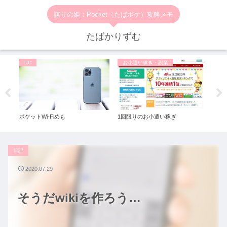
謀りの姫：Pocket（たばポケ）攻略メモ
たばかりずむ
PC
お小遣い稼ぎ・副業
お
ポケットWi-Fiめも
1回限りのお小遣い稼ぎ
一番
ル◆
日記
2020.07.29
そうだwikiを作ろう…