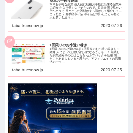
簡単お手軽な副業
簡単お手軽な副業 個人的に結構お手軽に出来る副業を
ご紹介 かなり長くなりそうなので、目次参照で見たい
所へどうぞ 長々とした説明はすっ飛ばして紹介して行
こうと思う お手軽ポイ活 ポイ活は聞いたことがある
人も多いと思う...
taba.truesnow.jp
2020.07.26
1回限りのお小遣い稼ぎ
1回限りのお小遣い稼ぎ 1回限りのお小遣い稼ぎをご
紹介 人によっては数万円分になることも…！ 継続し
た副業紹介その①はこちら セルフバックを活用 聞い
たことある人もいると思うが、アフィリエイトの活用
法の一つ ...
taba.truesnow.jp
2020.07.25