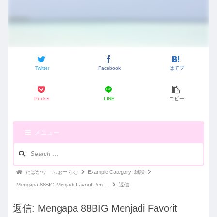
Twitter
Facebook
はてブ
Pocket
LINE
コピー
メニュー
ナ
ビ
ゲ
パ
たばかり ふぉーらむ
Example Category: 雑談
ー
ン
Mengapa 88BIG Menjadi Favorit Pen …
返信
シ
く
ョ
返信: Mengapa 88BIG Menjadi Favorit
ン：
ず